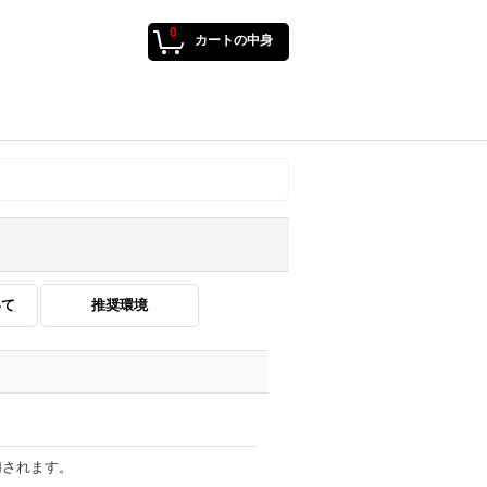
0
カートの中身
いて
推奨環境
加されます。