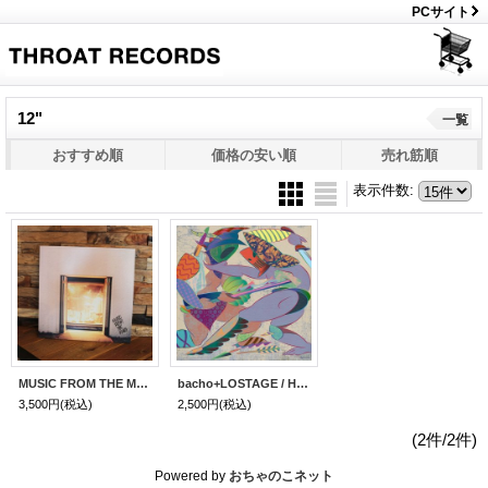
PCサイト
12"
一覧
おすすめ順
価格の安い順
売れ筋順
表示件数
:
MUSIC FROM THE MARS / TRUNK ( 12" VINYL )
bacho+LOSTAGE / HOMETOWN E.P. ( VINYL )
3,500円
(税込)
2,500円
(税込)
(2件/2件)
Powered by
おちゃのこネット