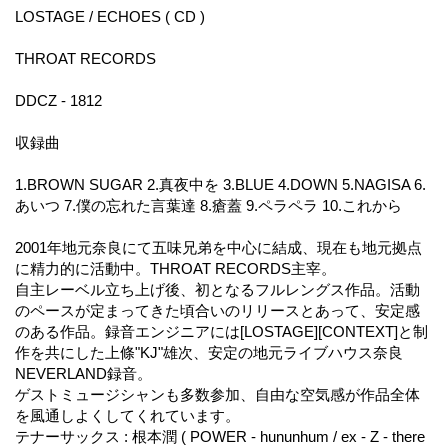
LOSTAGE / ECHOES ( CD )
THROAT RECORDS
DDCZ - 1812
収録曲
1.BROWN SUGAR 2.真夜中を 3.BLUE 4.DOWN 5.NAGISA 6.
あいつ 7.僕の忘れた言葉達 8.瘡蓋 9.ペラペラ 10.これから
2001年地元奈良にて五味兄弟を中心に結成、現在も地元拠点
に精力的に活動中。THROAT RECORDS主宰。
自主レーベル立ち上げ後、初となるフルレングス作品。活動
のペースが定まってきた頃合いのリリースとあって、安定感
のある作品。録音エンジニアには[LOSTAGE][CONTEXT]と制
作を共にした上條"KJ"雄次、安定の地元ライブハウス奈良
NEVERLAND録音。
ゲストミュージシャンも多数参加、自由な空気感が作品全体
を風通しよくしてくれています。
テナーサックス : 根本潤 ( POWER - hununhum / ex - Z - there