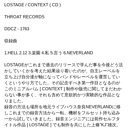
LOSTAGE / CONTEXT ( CD )
THROAT RECORDS
DDCZ - 1763
収録曲
1.HELL 2.12 3.楽園 4.私 5.言う 6.NEVERLAND
LOSTAGEがこれまで過去のリリースで学んだ事を今後どう活
かしていくかを考えた結果辿り着いたのが、自主レーベルを
立ち上げ自分達が軸になってバンドやレーベルを運営してい
くというやり方でした。その記念すべき第一作目となるのが
このミニアルバム [ CONTEXT ] 制作や販売に関してまだわか
らない事が多く、それも含めて意欲的かつ実験的な作品とな
りました。
録音の方法も場所を地元ライブハウス奈良NEVERLANDに移
しこれまでの録音方法から一転、機材をフルセット持ち込み
一から試していきました。録音エンジニアには前作セルフタ
イトル作品 [ LOSTAGE ] でも制作を共にした上條"KJ"雄次。