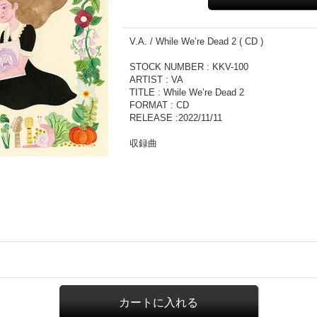
V.A. / While We’re Dead 2 ( CD )
STOCK NUMBER : KKV-100
ARTIST : VA
TITLE : While We’re Dead 2
FORMAT : CD
RELEASE :2022/11/11
収録曲