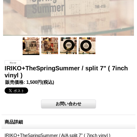
IRIKO+TheSpringSummer / split 7" ( 7inch
vinyl )
販売価格
:
1,500円
(税込)
商品詳細
IRIKO+TheSpringSummer / A/A split 7" ( 7inch vinyl )