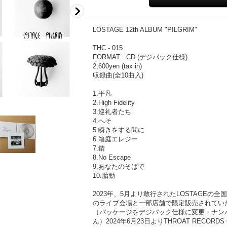
LOSTAGE 12th ALBUM "PILGRIM"
THC - 015
FORMAT : CD (デジパック仕様)
2,600yen (tax in)
収録曲(全10曲入)
1.平凡
2.High Fidelity
3.巡礼者たち
4.へそ
5.瞬きをする間に
6.箱庭エレジー
7.錆
8.No Escape
9.あなたのそばで
10.胎動
2023年、5月より敢行されたLOSTAGEの全国47
のライブ会場と一部店舗で限定販売されてい
（パッケージをデジパック仕様に変更・ナン
ん）2024年6月23日よりTHROAT RECORD