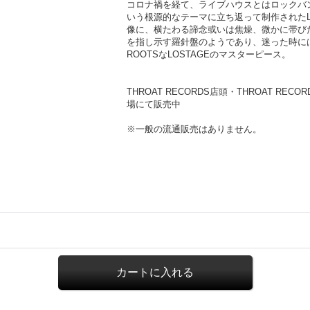
コロナ禍を経て、ライブハウスとはロックバ
いう根源的なテーマに立ち返って制作されたL
像に、横たわる諦念或いは焦燥、微かに帯び
を指し示す羅針盤のようであり、迷った時には寄
ROOTSなLOSTAGEのマスターピース。
THROAT RECORDS店頭・THROAT RECOR
場にて販売中
※一般の流通販売はありません。