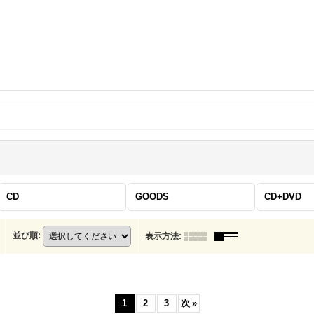
CD
GOODS
CD+DVD
並び順
:
表示方法
:
1
2
3
次
»