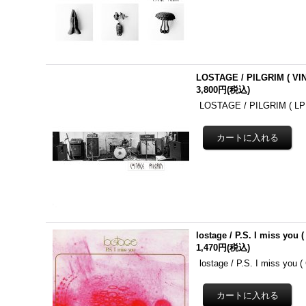
LOSTAGE / PILGRIM ( VIN
3,800円
(税込)
LOSTAGE / PILGRIM
lostage / P.S. I miss you (
1,470円
(税込)
lostage / P.S. I miss yo