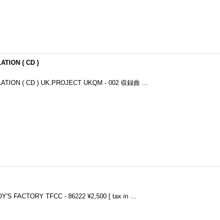
ATION ( CD )
SOLATION ( CD ) UK.PROJECT UKQM - 002 収録曲 …
OY'S FACTORY TFCC - 86222 ¥2,500 [ tax in …