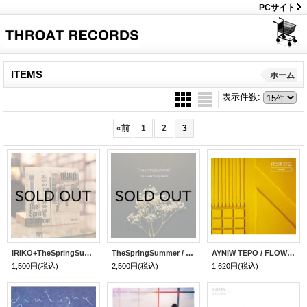
PCサイト
ITEMS
ホーム
表示件数
:
«
前
1
2
3
IRIKO+TheSpringSummer / split 7" ( 7inch vinyl )
TheSpringSummer / Trash & My Young Hearts ( CD )
AYNIW TEPO / FLOWERS ( CD )
1,500円
(税込)
2,500円
(税込)
1,620円
(税込)