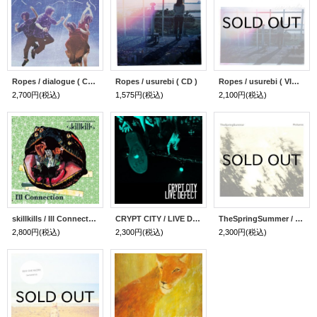
Ropes / dialogue ( CD )
Ropes / usurebi ( CD )
Ropes / usurebi ( VINYL )
2,700円
(税込)
1,575円
(税込)
2,100円
(税込)
skillkills / Ill Connection ( VINYL )
CRYPT CITY / LIVE DEFECT ( CD )
TheSpringSummer / Pictures ( CD )
2,800円
(税込)
2,300円
(税込)
2,300円
(税込)